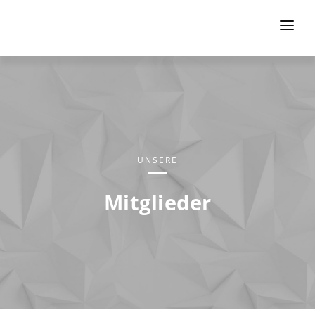
HOME
DIE ELEKTRO-EPILATION
KOOPERATIONSPARTNER
MITGLIEDER
UNSERE
KONTAKT
Mitglieder
LOGIN
92
1
9
1
21
1
2
1
20