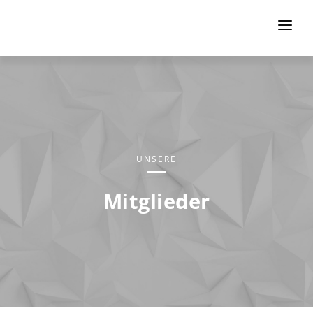
HOME
DIE ELEKTRO-EPILATION
KOOPERATIONSPARTNER
MITGLIEDER
UNSERE
KONTAKT
Mitglieder
LOGIN
92
1
9
1
21
1
2
1
20