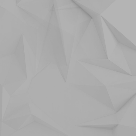
1
4
9
1
2
1
12
3
7
3
1