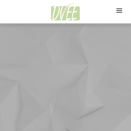
HOME
DIE ELEKTRO-EPILATION
KOOPERATIONSPARTNER
MITGLIEDER
KONTAKT
LOGIN
92
1
9
1
21
1
2
1
20