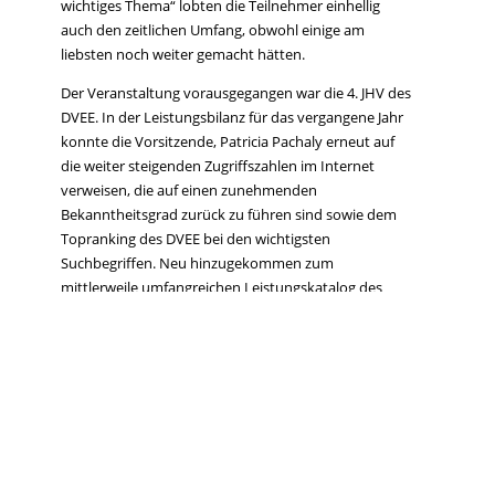
wichtiges Thema“ lobten die Teilnehmer einhellig
auch den zeitlichen Umfang, obwohl einige am
liebsten noch weiter gemacht hätten.
Der Veranstaltung vorausgegangen war die 4. JHV des
DVEE. In der Leistungsbilanz für das vergangene Jahr
konnte die Vorsitzende, Patricia Pachaly erneut auf
die weiter steigenden Zugriffszahlen im Internet
verweisen, die auf einen zunehmenden
Bekanntheitsgrad zurück zu führen sind sowie dem
Topranking des DVEE bei den wichtigsten
Suchbegriffen. Neu hinzugekommen zum
mittlerweile umfangreichen Leistungskatalog des
DVEE für seine Mitglieder ist auch eine rechtlich
geprüfte Kundendokumentation zur Protokollierung
von Beratungsgesprächen.
Die Neuwahl des Vorstands brachte angesichts
zufriedener Mitglieder auf allen Seiten keine
Überraschung. Der seit Gründung des DVEE
bestehende Vorstand wurde in seinem Amt bestätigt.