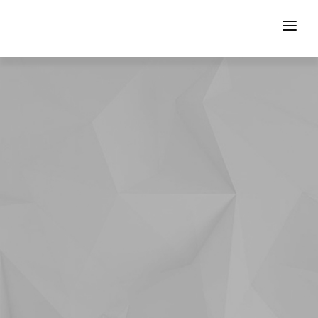
HOME
DIE ELEKTRO-EPILATION
KOOPERATIONSPARTNER
MITGLIEDER
KONTAKT
LOGIN
92
1
9
1
21
1
2
1
20