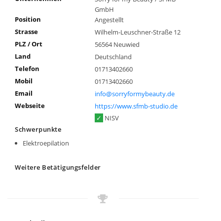
GmbH
Position
Angestellt
Strasse
Wilhelm-Leuschner-Straße 12
PLZ / Ort
56564 Neuwied
Land
Deutschland
Telefon
01713402660
Mobil
01713402660
Email
info@sorryformybeauty.de
Webseite
https://www.sfmb-studio.de
✓
NISV
Schwerpunkte
Elektroepilation
Weitere Betätigungsfelder