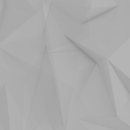
1
4
9
1
2
1
12
3
7
3
1